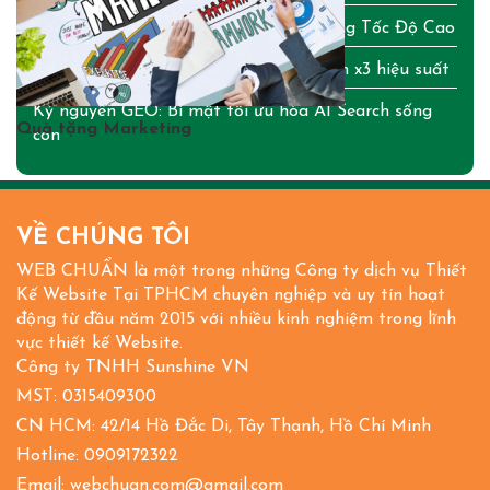
Cập Nhật Bảng Giá Tên Miền & Hosting Tốc Độ Cao
OpenClaw AI: Bí mật tạo trợ lý cá nhân x3 hiệu suất
Kỷ nguyên GEO: Bí mật tối ưu hóa AI Search sống
Quà tặng Marketing
còn
VỀ CHÚNG TÔI
WEB CHUẨN là một trong những Công ty dịch vụ Thiết
Kế Website Tại TPHCM chuyên nghiệp và uy tín hoạt
động từ đầu năm 2015 với nhiều kinh nghiệm trong lĩnh
vực thiết kế Website.
Công ty TNHH Sunshine VN
MST: 0315409300
CN HCM: 42/14 Hồ Đắc Di, Tây Thạnh, Hồ Chí Minh
Hotline: 0909172322
Email: webchuan.com@gmail.com