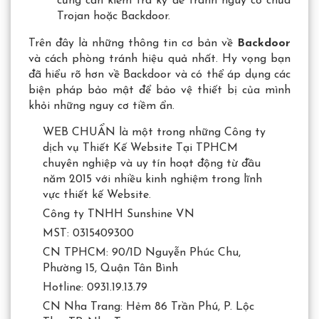
cũng cần kiểm tra kỹ để tránh nguy cơ chứa
Trojan hoặc Backdoor.
Trên đây là những thông tin cơ bản về
Backdoor
và cách phòng tránh hiệu quả nhất. Hy vọng bạn
đã hiểu rõ hơn về Backdoor và có thể áp dụng các
biện pháp bảo mật để bảo vệ thiết bị của mình
khỏi những nguy cơ tiềm ẩn.
WEB CHUẨN là một trong những Công ty
dịch vụ Thiết Kế Website Tại TPHCM
chuyên nghiệp và uy tín hoạt động từ đầu
năm 2015 với nhiều kinh nghiệm trong lĩnh
vực thiết kế Website.
Công ty TNHH Sunshine VN
MST: 0315409300
CN TPHCM: 90/1D Nguyễn Phúc Chu,
Phường 15, Quận Tân Bình
Hotline: 0931.19.13.79
CN Nha Trang: Hẻm 86 Trần Phú, P. Lộc