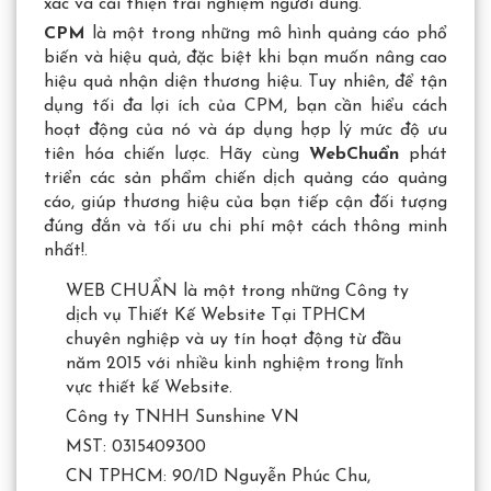
xác và cải thiện trải nghiệm người dùng.
CPM
là một trong những mô hình quảng cáo phổ
biến và hiệu quả, đặc biệt khi bạn muốn nâng cao
hiệu quả nhận diện thương hiệu. Tuy nhiên, để tận
dụng tối đa lợi ích của CPM, bạn cần hiểu cách
hoạt động của nó và áp dụng hợp lý mức độ ưu
tiên hóa chiến lược. Hãy cùng
WebChuẩn
phát
triển các sản phẩm chiến dịch quảng cáo quảng
cáo, giúp thương hiệu của bạn tiếp cận đối tượng
đúng đắn và tối ưu chi phí một cách thông minh
nhất!.
WEB CHUẨN là một trong những Công ty
dịch vụ Thiết Kế Website Tại TPHCM
chuyên nghiệp và uy tín hoạt động từ đầu
năm 2015 với nhiều kinh nghiệm trong lĩnh
vực thiết kế Website.
Công ty TNHH Sunshine VN
MST: 0315409300
CN TPHCM: 90/1D Nguyễn Phúc Chu,