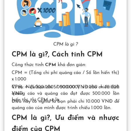
CPM là gì ?
CPM là gì?, Cách tính CPM
Công thức tính
CPM
khá đơn giản:
CPM = (Tổng chi phí quảng cáo / Số lần hiển thị)
x 1.000
Ví dụ: Nếu bạn chi 5.000.000 VNĐ cho chiến dịch
CPM = (5.000.000 / 500.000) x 1.000 = 10.000
quảng cáo và quảng cáo đạt được 500.000 lần
VND
hiển thị, thì CPM sẽ là:
Điều này có nghĩa là bạn phải chi 10.000 VNĐ để
quảng cáo của mình được trình chiếu 1.000 lần.
CPM là gì?, Ưu điểm và nhược
điểm của CPM