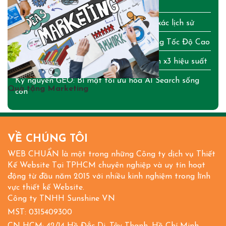
Phá
WordPress 7.0: Chi tiết từ A-Z bản lột xác lịch sử
Cập Nhật Bảng Giá Tên Miền & Hosting Tốc Độ Cao
OpenClaw AI: Bí mật tạo trợ lý cá nhân x3 hiệu suất
Kỷ nguyên GEO: Bí mật tối ưu hóa AI Search sống
Quà tặng Marketing
còn
VỀ CHÚNG TÔI
WEB CHUẨN là một trong những Công ty dịch vụ Thiết
Kế Website Tại TPHCM chuyên nghiệp và uy tín hoạt
động từ đầu năm 2015 với nhiều kinh nghiệm trong lĩnh
vực thiết kế Website.
Công ty TNHH Sunshine VN
MST: 0315409300
CN HCM: 42/14 Hồ Đắc Di, Tây Thạnh, Hồ Chí Minh