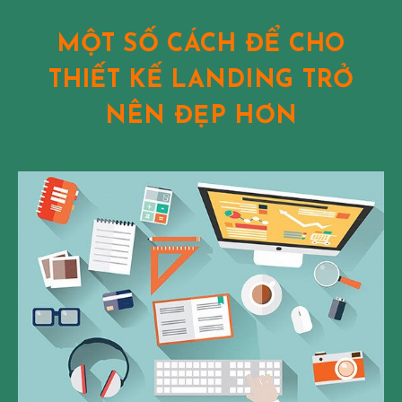
MỘT SỐ CÁCH ĐỂ CHO
THIẾT KẾ LANDING TRỞ
NÊN ĐẸP HƠN