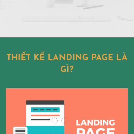
THIẾT KẾ LANDING PAGE LÀ
GÌ?