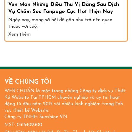
Vén Màn Những Điều Thú Vị Đằng Sau Dịch
Vụ Chăm Sóc Fanpage Cực Hot Hiện Nay
Ngày nay, mạng xã hội đã gần như trở nên quen
thuộc với cuộ...
Xem thêm
VỀ CHÚNG TÔI
WEB CHUẨN là một trong những Công ty dịch vụ Thiết
Kế Website Tại TPHCM chuyên nghiệp và uy tín hoạt
động từ đầu năm 2015 với nhiều kinh nghiệm trong lĩnh
vực thiết kế Website.
Công ty TNHH Sunshine VN
MST: 0315409300