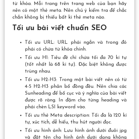
từ khóa. Mỗi trang trên trang web của bạn hãy
nên có một thẻ meta. Nên chú ý kiểm tra để chắc
chắn không bị thiếu bất kì thẻ meta nào.
Tối ưu bài viết chuẩn SEO
Tối ưu URL: URL phải ngắn và trong đó
phải có chứa từ khóa chính.
Tối ưu H1: Tiêu đề chỉ chứa tối đa 70 kí tự
(tốt nhất là 68 kí tự). Đặc biệt không được
trùng nhau.
Tối ưu H2-H3: Trong một bài viết nên có từ
4-5 H2-H3 phân bố đồng đều. Nên chia các
Sunheading để bố cục và ý nghĩa của bài viết
được rõ ràng. In đậm cho từng heading và
phải chèn LSI keyword vào.
Tối ưu thẻ Meta description: Tối đa là 120 kí
tự, xúc tích, dễ hiểu, thu hút người đọc.
Tối ưu hình ảnh: Lưu hình ảnh dưới đuôi jpg
và đặt tên cho hình ảnh dưới dạng không