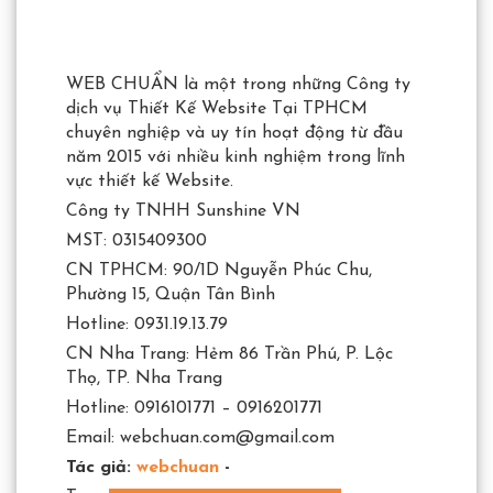
WEB CHUẨN là một trong những Công ty
dịch vụ Thiết Kế Website Tại TPHCM
chuyên nghiệp và uy tín hoạt động từ đầu
năm 2015 với nhiều kinh nghiệm trong lĩnh
vực thiết kế Website.
Công ty TNHH Sunshine VN
MST: 0315409300
CN TPHCM: 90/1D Nguyễn Phúc Chu,
Phường 15, Quận Tân Bình
Hotline: 0931.19.13.79
CN Nha Trang: Hẻm 86 Trần Phú, P. Lộc
Thọ, TP. Nha Trang
Hotline: 0916101771 – 0916201771
Email: webchuan.com@gmail.com
Tác giả:
webchuan
-