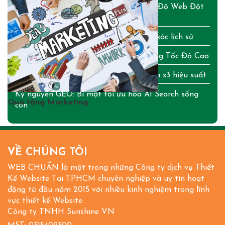
Chuẩn WebMCP: Bí Quyết Tối Ưu Tốc Độ Web Đột
Phá
WordPress 7.0: Chi tiết từ A-Z bản lột xác lịch sử
Cập Nhật Bảng Giá Tên Miền & Hosting Tốc Độ Cao
OpenClaw AI: Bí mật tạo trợ lý cá nhân x3 hiệu suất
Kỷ nguyên GEO: Bí mật tối ưu hóa AI Search sống
Quà tặng Marketing
còn
VỀ CHÚNG TÔI
WEB CHUẨN là một trong những Công ty dịch vụ Thiết
Kế Website Tại TPHCM chuyên nghiệp và uy tín hoạt
động từ đầu năm 2015 với nhiều kinh nghiệm trong lĩnh
vực thiết kế Website.
Công ty TNHH Sunshine VN