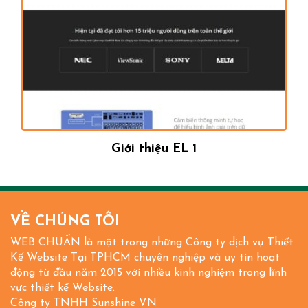
Bán hàng 15
VỀ CHÚNG TÔI
WEB CHUẨN là một trong những Công ty dịch vụ Thiết
Kế Website Tại TPHCM chuyên nghiệp và uy tín hoạt
động từ đầu năm 2015 với nhiều kinh nghiệm trong lĩnh
vực thiết kế Website.
Công ty TNHH Sunshine VN