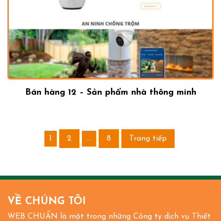
Bán hàng 12 – Sản phẩm nhà thông minh
1
2
…
8
Trang tiếp
VỀ CHÚNG TÔI
WEB CHUẨN là một trong những Công ty dịch vụ Thiết