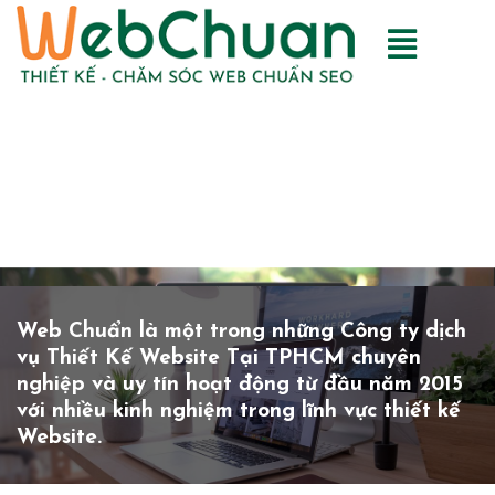
Không dừng lại ở thiết kế website chuyên
nghiệp, chúng tôi mang lại những công cụ để
khách hàng có thể bán hàng trực tuyến và
phát triển thương hiệu một cách hiệu quả
nhất. Thành công của khách hàng cũng chính
là thành công của chúng tôi
Web Chuẩn là một trong những Công ty dịch
vụ Thiết Kế Website Tại TPHCM chuyên
nghiệp và uy tín hoạt động từ đầu năm 2015
với nhiều kinh nghiệm trong lĩnh vực thiết kế
Website.