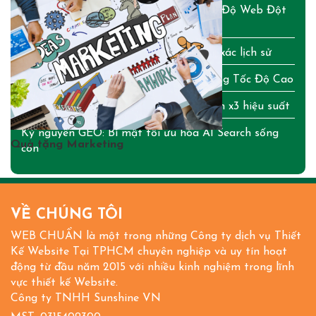
Chuẩn WebMCP: Bí Quyết Tối Ưu Tốc Độ Web Đột
Phá
WordPress 7.0: Chi tiết từ A-Z bản lột xác lịch sử
Cập Nhật Bảng Giá Tên Miền & Hosting Tốc Độ Cao
OpenClaw AI: Bí mật tạo trợ lý cá nhân x3 hiệu suất
Kỷ nguyên GEO: Bí mật tối ưu hóa AI Search sống
Quà tặng Marketing
còn
VỀ CHÚNG TÔI
WEB CHUẨN là một trong những Công ty dịch vụ Thiết
Kế Website Tại TPHCM chuyên nghiệp và uy tín hoạt
động từ đầu năm 2015 với nhiều kinh nghiệm trong lĩnh
vực thiết kế Website.
Công ty TNHH Sunshine VN