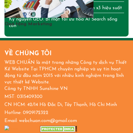
OpenClaw AI: Bí mật tạo trợ lý cá nhân x3 hiệu suất
Kỷ nguyên GEO: Bí mật tối ưu hóa AI Search sống
Quà tặng Marketing
còn
VỀ CHÚNG TÔI
WEB CHUẨN là một trong những Công ty dịch vụ Thiết
Kế Website Tại TPHCM chuyên nghiệp và uy tín hoạt
động từ đầu năm 2015 với nhiều kinh nghiệm trong lĩnh
vực thiết kế Website.
Công ty TNHH Sunshine VN
MST: 0315409300
CN HCM: 42/14 Hồ Đắc Di, Tây Thạnh, Hồ Chí Minh
Hotline: 0909172322
Email: webchuan.com@gmail.com