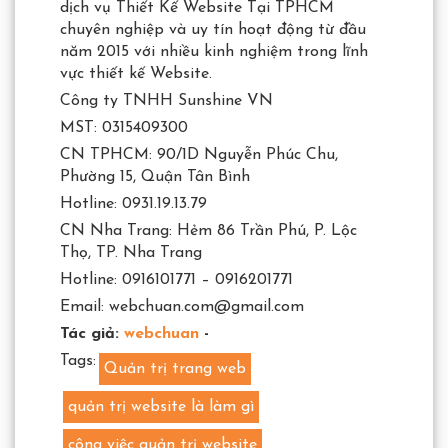
dịch vụ Thiết Kế Website Tại TPHCM
chuyên nghiệp và uy tín hoạt động từ đầu
năm 2015 với nhiều kinh nghiệm trong lĩnh
vực thiết kế Website.
Công ty TNHH Sunshine VN
MST: 0315409300
CN TPHCM: 90/1D Nguyễn Phúc Chu,
Phường 15, Quận Tân Bình
Hotline: 0931.19.13.79
CN Nha Trang: Hẻm 86 Trần Phú, P. Lộc
Thọ, TP. Nha Trang
Hotline: 0916101771 – 0916201771
Email: webchuan.com@gmail.com
Tác giả:
webchuan
-
Tags:
Quản trị trang web
quản trị website là làm gì
công việc quản trị website