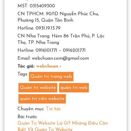
MST: 0315409300
CN TPHCM: 90/1D Nguyễn Phúc Chu,
Phường 15, Quận Tân Bình
Hotline: 0931.19.13.79
CN Nha Trang: Hẻm 86 Trần Phú, P. Lộc
Thọ, TP. Nha Trang
Hotline: 0916101771 – 0916201771
Email: webchuan.com@gmail.com
Tác giả:
webchuan
-
Tags:
Quản trị trang web
Quản trị website
quản trị web
quản trị viên website
Chuyên mục:
Tin tức
Bài trước:
Quản Trị Website Là Gì? Những Điều Cần
Biết Về Quản Trị Website