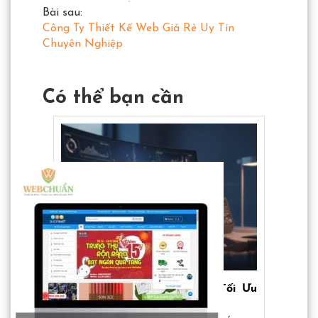
Bài sau:
Công Ty Thiết Kế Web Giá Rẻ Uy Tín
Chuyên Nghiệp
Có thể bạn cần
 hóa
Chuẩn WebMCP: Bí Quyết Tối Ưu
Word
Tốc Độ Web Đột Phá
lột 