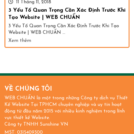
11 Tháng 11, 2018
3 Yếu Tố Quan Trọng Cần Xác Định Trước Khi
Tạo Website | WEB CHUẨN
3 Yếu Tố Quan Trọng Cần Xác Định Trước Khi Tạo
Website | WEB CHUẨN ...
Xem thêm
VỀ CHÚNG TÔI
WEB CHUẨN là một trong những Công ty dịch vụ Thiết
Kế Website Tại TPHCM chuyên nghiệp và uy tín hoạt
động từ đầu năm 2015 với nhiều kinh nghiệm trong lĩnh
vực thiết kế Website.
Công ty TNHH Sunshine VN
MST: 0315409300