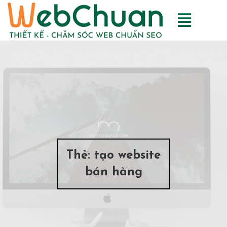
Thẻ:
tạo website
bán hàng